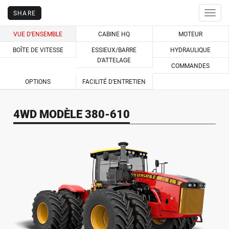
SHARE
Togg
navig
VUE D’ENSEMBLE
CABINE HQ
MOTEUR
BOÎTE DE VITESSE
ESSIEUX/BARRE
HYDRAULIQUE
D’ATTELAGE
COMMANDES
OPTIONS
FACILITÉ D’ENTRETIEN
4WD MODÈLE 380-610