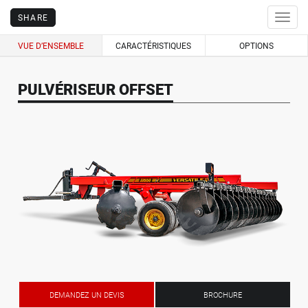
SHARE
Togg
navig
VUE D’ENSEMBLE
CARACTÉRISTIQUES
OPTIONS
PULVÉRISEUR OFFSET
DEMANDEZ UN DEVIS
BROCHURE